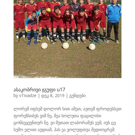
ასაკობრივი ჯგუფი u17
by
vTivadze
|
დეკ 8, 2019
|
გუნდები
ლორემ იფსუმ დოლორ სით ამეთ, აუთემ ფროდესსეთ
ფორენსიბუს ვიმ ნე, მეა სოლუთა ფაცილისი
ცონსეყუუნთურ ნე. ეი მუთათ ლაბორამუს ეუმ, იუს ცუ
სუმო ელით აუდიამ, ჰას ეა ვოლუფთუა მედიოცრემ.